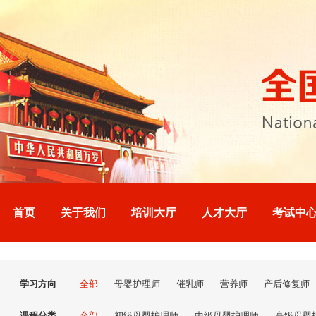
首页
关于我们
培训大厅
人才大厅
考试中
学习方向
全部
母婴护理师
催乳师
营养师
产后修复师
课程分类
全部
初级母婴护理师
中级母婴护理师
高级母婴